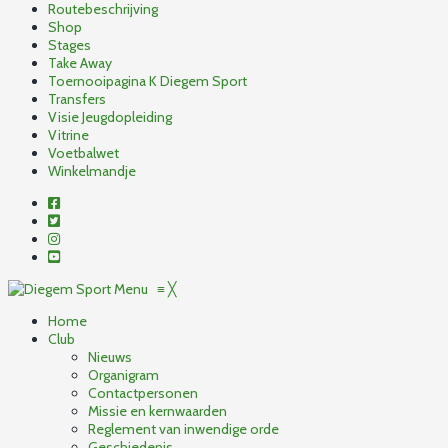
Routebeschrijving
Shop
Stages
Take Away
Toernooipagina K Diegem Sport
Transfers
Visie Jeugdopleiding
Vitrine
Voetbalwet
Winkelmandje
Menu
≡
╳
Home
Club
Nieuws
Organigram
Contactpersonen
Missie en kernwaarden
Reglement van inwendige orde
Geschiedenis