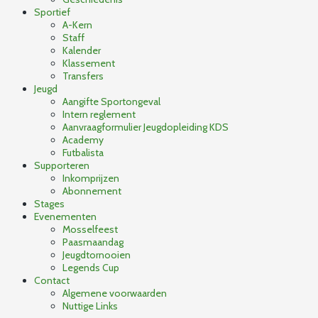
Sportief
A-Kern
Staff
Kalender
Klassement
Transfers
Jeugd
Aangifte Sportongeval
Intern reglement
Aanvraagformulier Jeugdopleiding KDS
Academy
Futbalista
Supporteren
Inkomprijzen
Abonnement
Stages
Evenementen
Mosselfeest
Paasmaandag
Jeugdtornooien
Legends Cup
Contact
Algemene voorwaarden
Nuttige Links