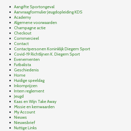
Aangifte Sportongeval
Aanvraagformulier Jeugdopleiding KDS
Academy
Algemene voorwaarden
Champagne actie
Checkout
Commercieel
Contact
Contactpersonen Koninklijk Diegem Sport
Covid-19 Richtlijnen K. Diegem Sport
Evenementen
Futbalista
Geschiedenis
Home
Huidige speeldag
Inkomprijzen
Intern reglement
Jeugd
Kaas en Wijn Take Away
Missie en kernwaarden
My Account
Nieuws
Nieuwsbrief
Nuttige Links