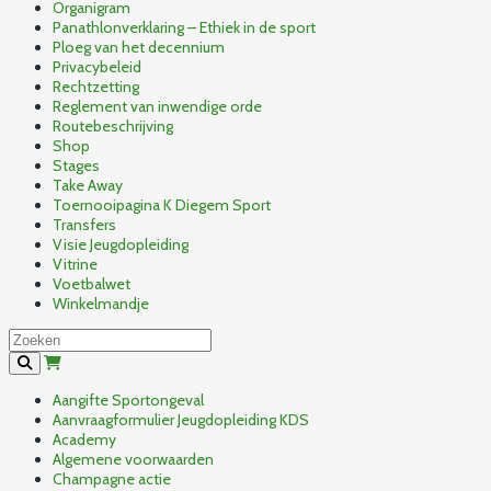
Organigram
Panathlonverklaring – Ethiek in de sport
Ploeg van het decennium
Privacybeleid
Rechtzetting
Reglement van inwendige orde
Routebeschrijving
Shop
Stages
Take Away
Toernooipagina K Diegem Sport
Transfers
Visie Jeugdopleiding
Vitrine
Voetbalwet
Winkelmandje
Aangifte Sportongeval
Aanvraagformulier Jeugdopleiding KDS
Academy
Algemene voorwaarden
Champagne actie