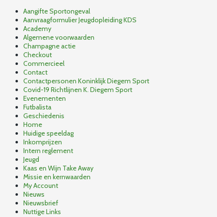
Aangifte Sportongeval
Aanvraagformulier Jeugdopleiding KDS
Academy
Algemene voorwaarden
Champagne actie
Checkout
Commercieel
Contact
Contactpersonen Koninklijk Diegem Sport
Covid-19 Richtlijnen K. Diegem Sport
Evenementen
Futbalista
Geschiedenis
Home
Huidige speeldag
Inkomprijzen
Intern reglement
Jeugd
Kaas en Wijn Take Away
Missie en kernwaarden
My Account
Nieuws
Nieuwsbrief
Nuttige Links