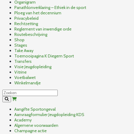
Organigram
Panathlonverklaring – Ethiek in de sport
Ploeg van het decennium
Privacybeleid
Rechtzetting
Reglement van inwendige orde
Routebeschrijving
Shop
Stages
Take Away
Toernooipagina K Diegem Sport
Transfers
Visie Jeugdopleiding
Vitrine
Voetbalwet
Winkelmandje
Aangifte Sportongeval
Aanvraagformulier Jeugdopleiding KDS
Academy
Algemene voorwaarden
Champagne actie