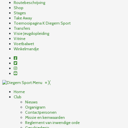
Routebeschrijving
Shop
Stages
Take Away
Toernooipagina K Diegem Sport
Transfers
Visie Jeugdopleiding
Vitrine
Voetbalwet
Winkelmandje
Menu
≡
╳
Home
Club
Nieuws
Organigram
Contactpersonen
Missie en kernwaarden
Reglement van inwendige orde
Geschiedenis