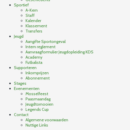
Sportief
A-Kern
Staff
Kalender
Klassement
Transfers
Jeugd
Aangifte Sportongeval
Intern reglement
Aanvraagformulier Jeugdopleiding KDS
Academy
Futbalista
Supporteren
Inkomprijzen
Abonnement
Stages
Evenementen
Mosselfeest
Paasmaandag
Jeugdtornooien
Legends Cup
Contact
Algemene voorwaarden
Nuttige Links