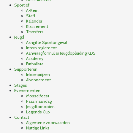
Sportief
A-Kern
Staff
Kalender
Klassement
Transfers
Jeugd
Aangifte Sportongeval
Intern reglement
Aanvraagformulier Jeugdopleiding KDS
Academy
Futbalista
Supporteren
Inkomprijzen
Abonnement
Stages
Evenementen
Mosselfeest
Paasmaandag
Jeugdtornooien
Legends Cup
Contact
Algemene voorwaarden
Nuttige Links