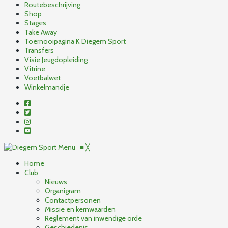
Routebeschrijving
Shop
Stages
Take Away
Toernooipagina K Diegem Sport
Transfers
Visie Jeugdopleiding
Vitrine
Voetbalwet
Winkelmandje
Menu
≡
╳
Home
Club
Nieuws
Organigram
Contactpersonen
Missie en kernwaarden
Reglement van inwendige orde
Geschiedenis