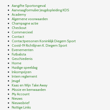
Aangifte Sportongeval
Aanvraagformulier Jeugdopleiding KDS
Academy
Algemene voorwaarden
Champagne actie
Checkout
Commercieel
Contact
Contactpersonen Koninklijk Diegem Sport
Covid-19 Richtlijnen K. Diegem Sport
Evenementen
Futbalista
Geschiedenis
Home
Huidige speeldag
Inkomprijzen
Intern reglement
Jeugd
Kaas en Wijn Take Away
Missie en kernwaarden
My Account
Nieuws
Nieuwsbrief
Nuttige Links