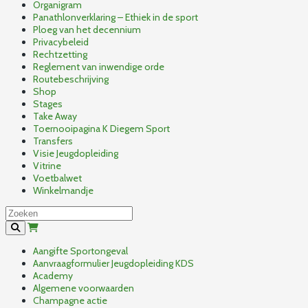
Organigram
Panathlonverklaring – Ethiek in de sport
Ploeg van het decennium
Privacybeleid
Rechtzetting
Reglement van inwendige orde
Routebeschrijving
Shop
Stages
Take Away
Toernooipagina K Diegem Sport
Transfers
Visie Jeugdopleiding
Vitrine
Voetbalwet
Winkelmandje
Aangifte Sportongeval
Aanvraagformulier Jeugdopleiding KDS
Academy
Algemene voorwaarden
Champagne actie