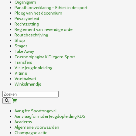
Organigram
Panathlonverklaring – Ethiek in de sport
Ploeg van het decennium
Privacybeleid
Rechtzetting
Reglement van inwendige orde
Routebeschrijving
Shop
Stages
Take Away
Toernooipagina K Diegem Sport
Transfers
Visie Jeugdopleiding
Vitrine
Voetbalwet
Winkelmandje
Aangifte Sportongeval
Aanvraagformulier Jeugdopleiding KDS
Academy
Algemene voorwaarden
Champagne actie