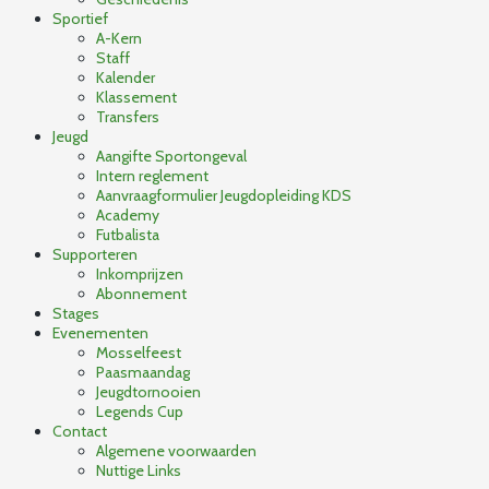
Sportief
A-Kern
Staff
Kalender
Klassement
Transfers
Jeugd
Aangifte Sportongeval
Intern reglement
Aanvraagformulier Jeugdopleiding KDS
Academy
Futbalista
Supporteren
Inkomprijzen
Abonnement
Stages
Evenementen
Mosselfeest
Paasmaandag
Jeugdtornooien
Legends Cup
Contact
Algemene voorwaarden
Nuttige Links