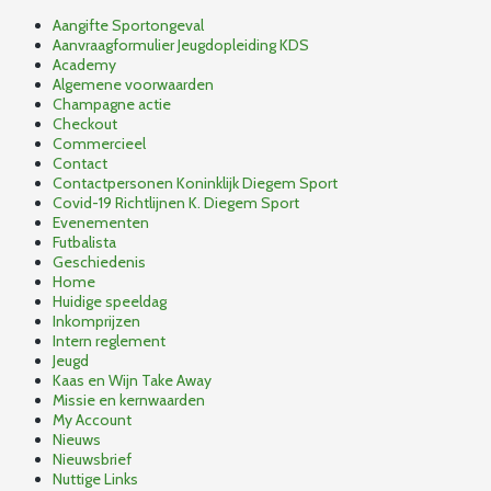
Aangifte Sportongeval
Aanvraagformulier Jeugdopleiding KDS
Academy
Algemene voorwaarden
Champagne actie
Checkout
Commercieel
Contact
Contactpersonen Koninklijk Diegem Sport
Covid-19 Richtlijnen K. Diegem Sport
Evenementen
Futbalista
Geschiedenis
Home
Huidige speeldag
Inkomprijzen
Intern reglement
Jeugd
Kaas en Wijn Take Away
Missie en kernwaarden
My Account
Nieuws
Nieuwsbrief
Nuttige Links