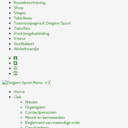
Routebeschrijving
Shop
Stages
Take Away
Toernooipagina K Diegem Sport
Transfers
Visie Jeugdopleiding
Vitrine
Voetbalwet
Winkelmandje
Menu
≡
╳
Home
Club
Nieuws
Organigram
Contactpersonen
Missie en kernwaarden
Reglement van inwendige orde
Geschiedenis